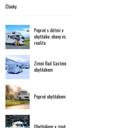
Články
Poprvé s dětmi v
obytňáku: obavy vs.
realita
Zimní Bad Gastein
obytňákem
Poprvé obytňákem
Obytňákem v zimě