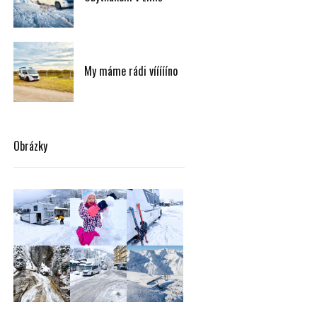
My máme rádi víííííno
Obrázky