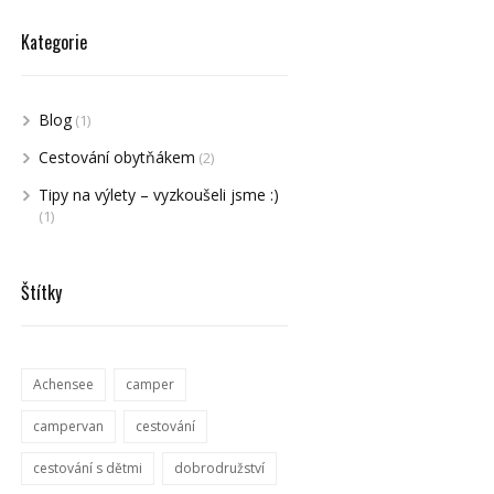
Kategorie
Blog
(1)
Cestování obytňákem
(2)
Tipy na výlety – vyzkoušeli jsme :)
(1)
Štítky
Achensee
camper
campervan
cestování
cestování s dětmi
dobrodružství