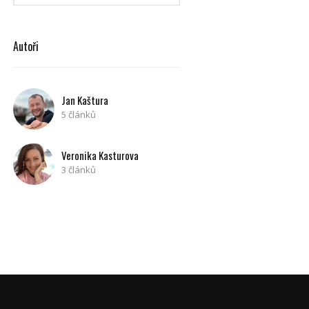
Autoři
Jan Kaštura
5 článků
Veronika Kasturova
3 článků