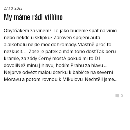
27.10. 2023
My máme rádi víííííno
Obytňákem za vínem? To jako budeme spát na vinici
nebo někde u sklípku? Zároveň spojení auta
a alkoholu nejde moc dohromady. Vlastně proč to
nezkusit. … Zase je pátek a mám toho dostTak beru
kramle, za zády Černý mostA pokud mi to D1
dovolíNež minu Jihlavu, hodím Prahu za hlavu …
Nejprve odvézt malou dcerku k babičce na severní
Moravu a potom rovnou k Mikulovu. Nechtěli jsme...
0