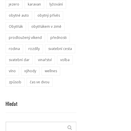
jezero
karavan
lyžování
obytné auto
obytný přívěs
Obytňák
obytňákem v zimě
prodloužený víkend
přednosti
rodina
rozdíly
svatební cesta
svatební dar
vinařství
volba
víno
výhody
wellnes
způsob
čas ve dvou
Hledat