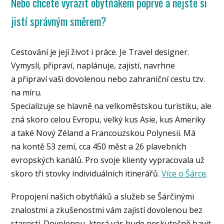
Nebo chcete vyrazit obytňákem poprvé a nejste si
jistí správným směrem?
Cestování je její život i práce. Je Travel designer.
Vymyslí, připraví, naplánuje, zajistí, navrhne
a připraví vaši dovolenou nebo zahraniční cestu tzv.
na míru.
Specializuje se hlavně na velkoměstskou turistiku, ale
zná skoro celou Evropu, velký kus Asie, kus Ameriky
a také Nový Zéland a Francouzskou Polynesii. Má
na kontě 53 zemí, cca 450 měst a 26 plavebních
evropských kanálů. Pro svoje klienty vypracovala už
skoro tři stovky individuálních itinerářů.
Více o Šárce
.
Propojení našich obytňáků a služeb se Šárčinými
znalostmi a zkušenostmi vám zajistí dovolenou bez
starostí. Dovolenou, která vás bude neskutečně bavit