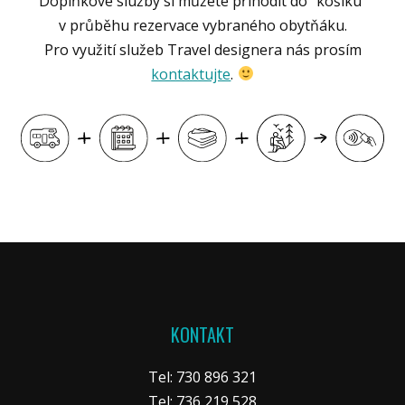
Doplňkové služby si můžete přihodit do "košíku"
v průběhu rezervace vybraného obytňáku.
Pro využití služeb Travel designera nás prosím
kontaktujte
.
KONTAKT
Tel: 730 896 321
Tel: 736 219 528