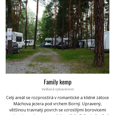
Family kemp
Veškerá vybavenost
Celý areál se rozprostírá v romantické a klidné zátoce
Máchova jezera pod vrchem Borný. Upravený,
většinou travnatý povrch se vzrostlými borovicemi