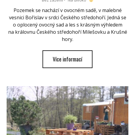
Bez zázemí - "Na divoko"
Pozemek se nachází v ovocném sadě, v malebné
vesnici Bořislav v srdci Českého středohoří. Jedná se
o oplocený ovocný sad a les s krásným výhledem
na královnu Českého středohoří Milešovku a Krušné
hory.
Více informací